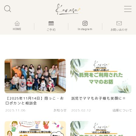
MENU
HOME
Instagram
ご予約
お問い合わせ
Home
かなさの想い
MENU
kanasa blog
【2025年11月14日】抱っこ・お
託児でママもお子様も笑顔に‼
口ポカンと相談会
Contact
2025.11.06
お知らせ
2025.02.12
店舗について