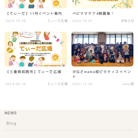
【てぃーだ】11月イベント案内
ベビママケア4期募集！
2024.10.28
てぃーだ広場
2024.10.05
お知らせ
【三重県鈴鹿市】てぃーだ広場
かなさmama部ピラティスイベン
ト
2024.06.16
てぃーだ広場
2022.12.28
mama部
NEWS
Blog